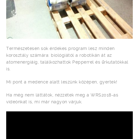
Természetesen sok érdekes program lesz minden
korosztály számára: biológiától a robotikán át az
atomenergiáig, találkozhattok Pepperrel és űrkutatókkal
is.
Mi pont a medence alatt leszünk középen, gyertek!
Ha még nem láttátok, nézzétek meg a WRS2018-as
videónkat is, mi már nagyon várjuk.