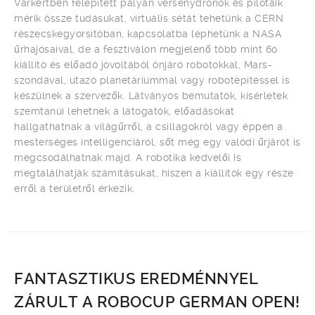
Várkertben felépített pályán versenydrónok és pilótáik
mérik össze tudásukat, virtuális sétát tehetünk a CERN
részecskegyorsítóban, kapcsolatba léphetünk a NASA
űrhajósaival, de a fesztiválon megjelenő több mint 60
kiállító és előadó jóvoltából önjáró robotokkal, Mars-
szondával, utazó planetáriummal vagy robotépítéssel is
készülnek a szervezők. Látványos bemutatók, kísérletek
szemtanúi lehetnek a látogatók, előadásokat
hallgathatnak a világűrről, a csillagokról vagy éppen a
mesterséges intelligenciáról, sőt még egy valódi űrjárót is
megcsodálhatnak majd. A robotika kedvelői is
megtalálhatják számításukat, hiszen a kiállítók egy része
erről a területről érkezik.
FANTASZTIKUS EREDMÉNNYEL
ZÁRULT A ROBOCUP GERMAN OPEN!