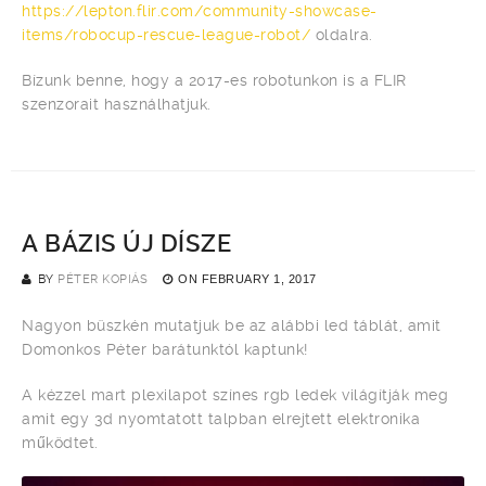
https://lepton.flir.com/community-showcase-
items/robocup-rescue-league-robot/
oldalra.
Bízunk benne, hogy a 2017-es robotunkon is a FLIR
szenzorait használhatjuk.
A BÁZIS ÚJ DÍSZE
BY
PÉTER KOPIÁS
ON
FEBRUARY 1, 2017
Nagyon büszkén mutatjuk be az alábbi led táblát, amit
Domonkos Péter barátunktól kaptunk!
A kézzel mart plexilapot színes rgb ledek világítják meg
amit egy 3d nyomtatott talpban elrejtett elektronika
működtet.