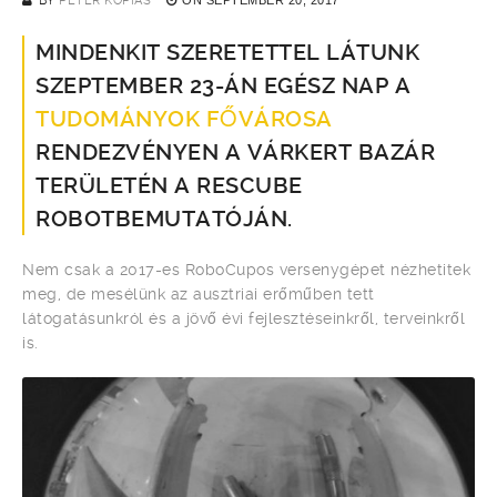
BY
PÉTER KOPIÁS
MINDENKIT SZERETETTEL LÁTUNK
SZEPTEMBER 23-ÁN EGÉSZ NAP A
TUDOMÁNYOK FŐVÁROSA
RENDEZVÉNYEN A VÁRKERT BAZÁR
TERÜLETÉN A RESCUBE
ROBOTBEMUTATÓJÁN.
Nem csak a 2017-es RoboCupos versenygépet nézhetitek
meg, de mesélünk az ausztriai erőműben tett
látogatásunkról és a jövő évi fejlesztéseinkről, terveinkről
is.