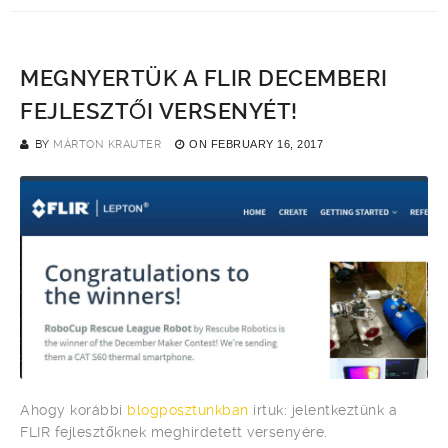
MEGNYERTÜK A FLIR DECEMBERI
FEJLESZTŐI VERSENYÉT!
BY
MÁRTON KRAUTER
ON
FEBRUARY 16, 2017
Ahogy korábbi
blogposztunkban
írtuk: jelentkeztünk a
FLIR fejlesztőknek meghirdetett versenyére.