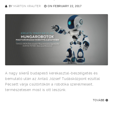
BY
MÁRTON KRAUTER
ON
FEBRUARY 22, 2017
A nagy sikerű budapesti kerekasztal-beszélgetés és
bemutató után az Antall József Tudásközpont ezúttal
Pécsett várja csütörtökön a robotika szerelmeseit,
természetesen most is ott leszünk.
TOVÁBB