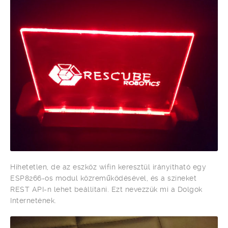
Hihetetlen, de az eszköz wifin keresztül irányítható egy
ESP8266-os modul közreműködésével, és a színeket
REST API-n lehet beállítani. Ezt nevezzük mi a Dolgok
Internetének.