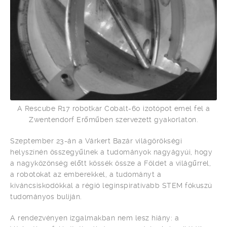
A Rescube R17 robotkar Cobalt-60 izotópot emel fel a
Zwentendorf Erőműben szervezett gyakorlaton.
Szeptember 23-án a Várkert Bazár világörökségi
helyszínén összegyűlnek a tudományok nagyágyúi, hogy
a nagyközönség előtt kössék össze a Földet a világűrrel,
a robotokat az emberekkel, a tudományt a
kíváncsiskodókkal a régió leginspiratívabb STEM fókuszú
tudományos buliján.
A rendezvényen izgalmakban nem lesz hiány: a