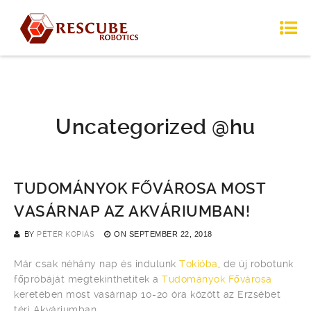
Uncategorized @hu
TUDOMÁNYOK FŐVÁROSA MOST
VASÁRNAP AZ AKVÁRIUMBAN!
BY
PÉTER KOPIÁS
ON
SEPTEMBER 22, 2018
Már csak néhány nap és indulunk
Tokióba
, de új robotunk
főpróbáját megtekinthetitek a
Tudományok Fővárosa
keretében most vasárnap 10-20 óra között az Erzsébet
téri Akváriumban.