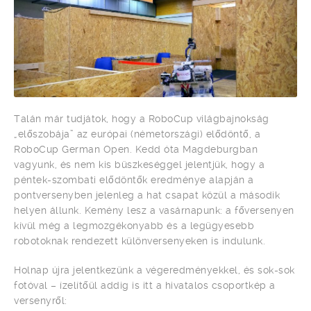
Talán már tudjátok, hogy a RoboCup világbajnokság
„előszobája” az európai (németországi) elődöntő, a
RoboCup German Open. Kedd óta Magdeburgban
vagyunk, és nem kis büszkeséggel jelentjük, hogy a
péntek-szombati elődöntők eredménye alapján a
pontversenyben jelenleg a hat csapat közül a második
helyen állunk. Kemény lesz a vasárnapunk: a főversenyen
kívül még a legmozgékonyabb és a legügyesebb
robotoknak rendezett különversenyeken is indulunk.
Holnap újra jelentkezünk a végeredményekkel, és sok-sok
fotóval – ízelítőül addig is itt a hivatalos csoportkép a
versenyről: