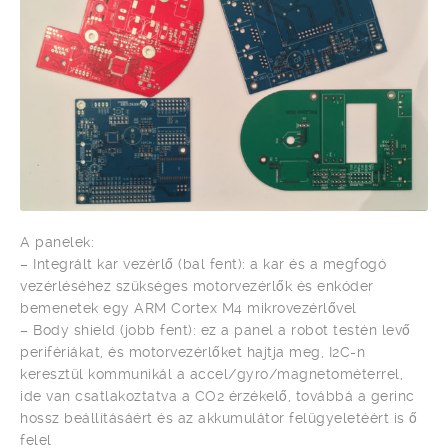
A panelek:
– Integrált kar vezérlő (bal fent): a kar és a megfogó
vezérléséhez szükséges motorvezérlők és enkóder
bemenetek egy ARM Cortex M4 mikrovezérlővel
– Body shield (jobb fent): ez a panel a robot testén levő
perifériákat, és motorvezérlőket hajtja meg, I2C-n
keresztül kommunikál a accel/gyro/magnetométerrel,
ide van csatlakoztatva a CO2 érzékelő, továbbá a gerinc
hossz beállításáért és az akkumulátor felügyeletéért is ő
felel