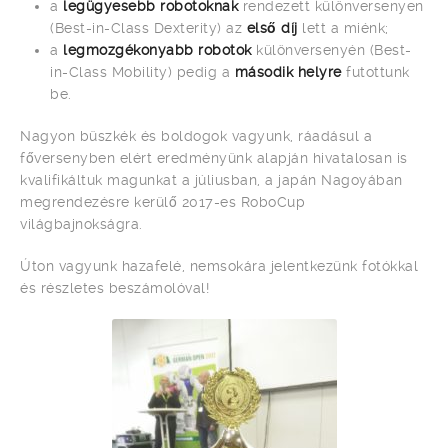
a
legügyesebb robotoknak
rendezett különversenyen
(Best-in-Class Dexterity) az
első díj
lett a miénk;
a
legmozgékonyabb robotok
különversenyén (Best-
in-Class Mobility) pedig a
második helyre
futottunk
be.
Nagyon büszkék és boldogok vagyunk, ráadásul a
főversenyben elért eredményünk alapján hivatalosan is
kvalifikáltuk magunkat a júliusban, a japán Nagoyában
megrendezésre kerülő 2017-es RoboCup
világbajnokságra.
Úton vagyunk hazafelé, nemsokára jelentkezünk fotókkal
és részletes beszámolóval!