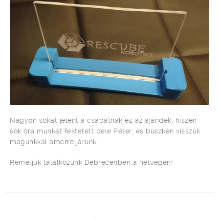
Nagyon sokat jelent a csapatnak ez az ajándék, hiszen
sok óra munkát fektetett bele Péter, és büszkén visszük
magunkkal amerre járunk.
Reméljük találkozunk Debrecenben a hétvégén!