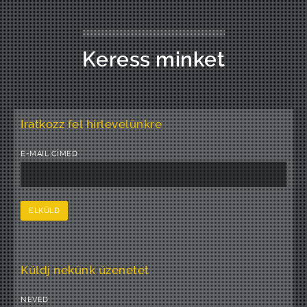
Keress minket
Iratkozz fel hírlevelünkre
E-MAIL CÍMED
Küldj nekünk üzenetet
NEVED