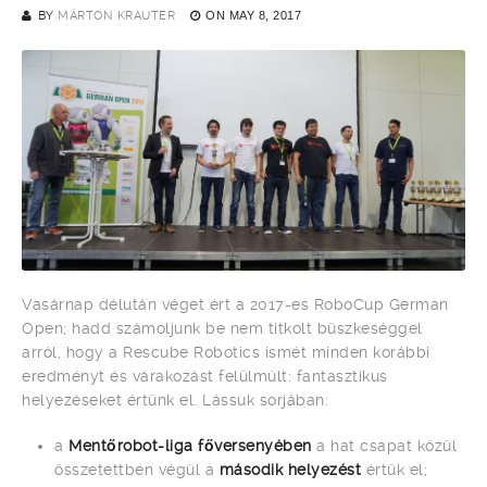
BY
MÁRTON KRAUTER
ON
MAY 8, 2017
Vasárnap délután véget ért a 2017-es RoboCup German
Open; hadd számoljunk be nem titkolt büszkeséggel
arról, hogy a Rescube Robotics ismét minden korábbi
eredményt és várakozást felülmúlt: fantasztikus
helyezéseket értünk el. Lássuk sorjában:
a
Mentőrobot-liga főversenyében
a hat csapat közül
összetettben végül a
második helyezést
értük el;