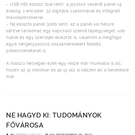
– USB HID eszköz (bal lent): a joystick vezérlő panel 15
analóg, 1 encoder, 32 digitális csatornával és integrált
mikrokontrollerrel
– fej elosztó panel (jobb lent): ez a panel kis helyre
sűrítve tartalmaz egy kapcsoló üzemű tápegységet, usb
hubot és egy szervójel elosztót is, valamint a megfogó
egyik tengelypozíció visszaméréséért felelős
potenciométerét is
A hosszú hétvégén ezek egy része már munkába is áll,
hiszen az új robotkar és az új váz is készen áll a bevetésre
már.
NE HAGYD KI: TUDOMÁNYOK
FŐVÁROSA
ON
SEPTEMBER 20, 2017